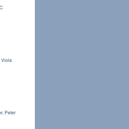
 C
 Viola
r, Peter