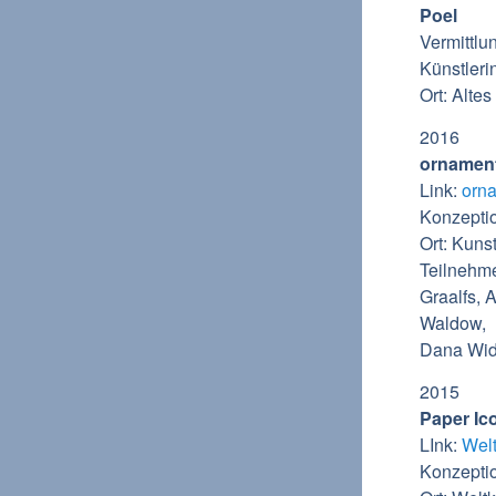
Poel
Vermittlu
Künstleri
Ort: Altes
2016
ornament
Link:
orna
Konzepti
Ort: Kuns
Teilnehme
Graalfs, 
Waldow,
Dana Wi
2015
Paper Ico
LInk:
Wel
Konzepti