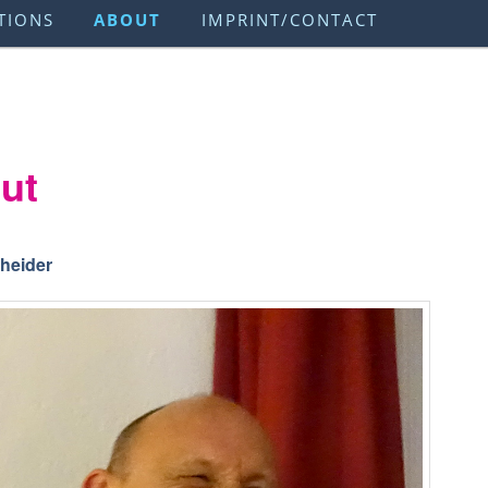
TIONS
ABOUT
IMPRINT/CONTACT
ut
heider