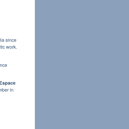
dia since
tic work.
ince
Espace
mber in