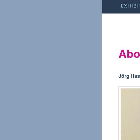
Main
EXHIBI
menu
Abo
Jörg Has