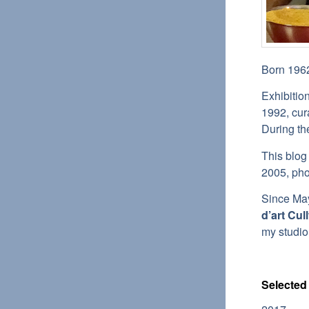
Born 1962
Exhibition
1992, cur
During th
This blog
2005, pho
Since May
d’art Cul
my studio
Selected 