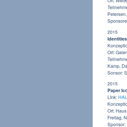
Ort: Welt
Teilnehme
Petersen,
Sponsoren
2015
Identitie
Konzepti
Ort: Galer
Teilnehme
Kamp, D
Sonsor: 
2015
Paper Ico
LInk:
HA
Konzepti
Ort: Haus
Freitag, 
Sponsor: 