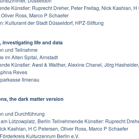
kunstzimmer, Düsseldorf
nde Künstler: Ruprecht Dreher, Peter Freitag, Nick Kashian, H
 Oliver Ross, Marco P Schaefer
: Kulturamt der Stadt Düsseldorf, HPZ-Stiftung
s, investigating life and data
on und Teilnahme
ie im Alten Spital, Arnstadt
nde Künstler: Awst & Walther, Alexine Chanel, Jörg Hasheider,
aphna Reves
Sparkasse Ilmenau
ns, the dark matter version
L
on und Durchführung
 am Lützowplatz, Berlin Teilnehmende Künstler: Ruprecht Drehe
Nick Kashian, H C Petersen, Oliver Ross, Marco P Schaefer
Förderkreis Kulturzenrum Berlin e.V.