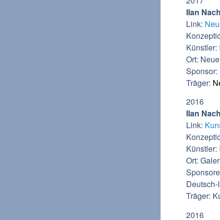
2017
Ilan Nac
Link:
Neu
Konzepti
Künstler:
Ort: Neue
Sponsor:
Träger:
N
2016
Ilan Nac
Link:
Kuns
Konzepti
Künstler:
Ort: Gale
Sponsoren
Deutsch-I
Träger: Ku
2016