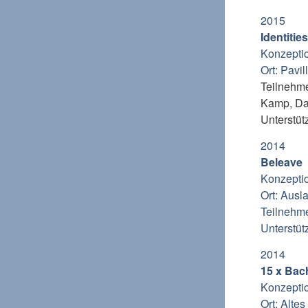
2015
Identitie
Konzepti
Ort: Pavi
Teilnehme
Kamp, D
Unterstüt
2014
Beleave
Konzepti
Ort: Ausl
Teilnehme
Unterstüt
2014
15 x Bac
Konzeptio
Ort: Altes