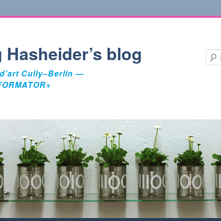
 Hasheider’s blog
d’art Cully–Berlin —
FORMATOR+